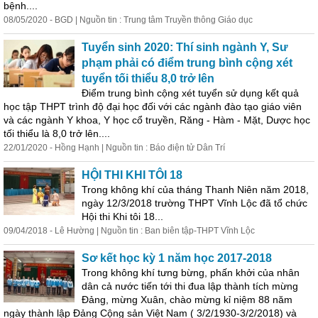
bệnh....
08/05/2020 - BGD | Nguồn tin : Trung tâm Truyền thông Giáo dục
Tuyển sinh 2020: Thí sinh ngành Y, Sư
phạm phải có điểm trung bình cộng xét
tuyển tối thiểu 8,0 trở lên
Điểm trung bình cộng xét tuyển sử dụng kết quả
học tập THPT trình độ đại học đối với các ngành đào tạo giáo viên
và các ngành Y khoa, Y học cổ truyền, Răng - Hàm - Mặt, Dược học
tối thiểu là 8,0 trở lên....
22/01/2020 - Hồng Hạnh | Nguồn tin : Báo điện tử Dân Trí
HỘI THI KHI TÔI 18
Trong không khí của tháng Thanh Niên năm 2018,
ngày 12/3/2018 trường THPT Vĩnh Lộc đã tổ chức
Hội thi Khi tôi 18...
09/04/2018 - Lê Hường | Nguồn tin : Ban biên tập-THPT Vĩnh Lộc
Sơ kết học kỳ 1 năm học 2017-2018
Trong không khí tưng bừng, phấn khởi của nhân
dân cả nước tiến tới thi đua lập thành tích mừng
Đảng, mừng Xuân, chào mừng kỉ niệm 88 năm
ngày thành lập Đảng Cộng sản Việt Nam ( 3/2/1930-3/2/2018) và