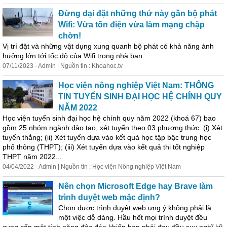
Đừng dại đặt những thứ này gần bộ phát
Wifi: Vừa tốn điện vừa làm mạng chập
chờn!
Vị trí đặt và những vật dụng xung quanh bộ phát có khả năng ảnh
hưởng lớn tới tốc độ của Wifi trong nhà bạn....
07/11/2023 - Admin | Nguồn tin : Khoahoc.tv
Học viện nông nghiệp Việt Nam: THÔNG
TIN TUYỂN SINH ĐẠI HỌC HỆ CHÍNH QUY
NĂM 2022
Học viện tuyển sinh đại học hệ chính quy năm 2022 (khoá 67) bao
gồm 25 nhóm ngành đào tạo, xét tuyển theo 03 phương thức: (i) Xét
tuyển thẳng; (ii) Xét tuyển dựa vào kết quả học tập bậc trung học
phổ thông (THPT); (iii) Xét tuyển dựa vào kết quả thi tốt nghiệp
THPT năm 2022...
04/04/2022 - Admin | Nguồn tin : Học viện Nông nghiệp Việt Nam
Nên chọn Microsoft Edge hay Brave làm
trình duyệt web mặc định?
Chọn được trình duyệt web ưng ý không phải là
một việc dễ dàng. Hầu hết mọi trình duyệt đều