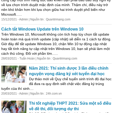
cung cấp một tính năng độc đáo khiến bạn phải đau đầu suy nghĩ kỹ
về lựa chọn trình duyệt mặc định của mình. Thậm chí, điều này trở
nên khó khăn hơn khi lựa chọn giữa hai trình duyệt phổ biến như
Microsoft......
15/12/2021 - Admin | Nguồn tin : Quantrimang.com
Cách tắt Windows Update trên Windows 10
Trên Windows 10, Microsoft không còn tích hợp tùy chọn tắt update
hoàn toàn mà quá trình update (cập nhật) sẽ diễn ra 1 cách tự động.
Giờ đây để tắt update Windows 10, chặn Win 10 tự động cập nhật
hay tắt tính năng tự cập nhật trên Windows 10, bạn sẽ phải làm một
cách thủ công. Đối với phần lớn......
28/03/2021 - Tuấn Hoàn | Nguồn tin : Quantrimang.com
Năm 2021: Thí sinh được 3 lần điều chỉnh
nguyện vọng đăng ký xét tuyển đại học
Dự thảo mới về Quy chế tuyển sinh trình độ đại học
đã đưa ra quy định siết chặt việc đăng ký trúng
tuyển của thí sinh....
20/03/2021 - Admin | Nguồn tin : 24h.com.vn
Thi tốt nghiệp THPT 2021: Sửa một số điều
về đề thi, đối tượng dự thi