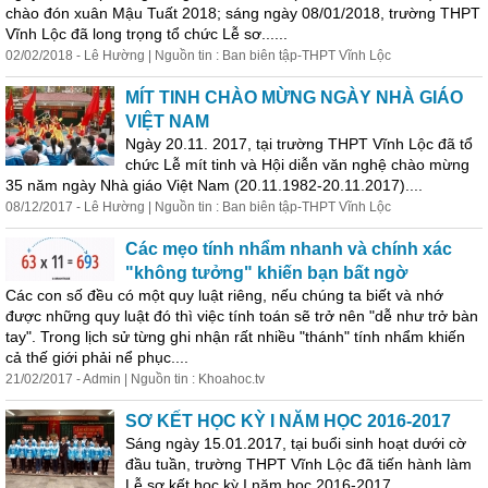
chào đón xuân Mậu Tuất 2018; sáng ngày 08/01/2018, trường THPT
Vĩnh Lộc đã long trọng tổ chức Lễ sơ......
02/02/2018 - Lê Hường | Nguồn tin : Ban biên tập-THPT Vĩnh Lộc
MÍT TINH CHÀO MỪNG NGÀY NHÀ GIÁO
VIỆT NAM
Ngày 20.11. 2017, tại trường THPT Vĩnh Lộc đã tổ
chức Lễ mít tinh và Hội diễn văn nghệ chào mừng
35 năm ngày Nhà giáo Việt Nam (20.11.1982-20.11.2017)....
08/12/2017 - Lê Hường | Nguồn tin : Ban biên tập-THPT Vĩnh Lộc
Các mẹo tính nhẩm nhanh và chính xác
"không tưởng" khiến bạn bất ngờ
Các con số đều có một quy luật riêng, nếu chúng ta biết và nhớ
được những quy luật đó thì việc tính toán sẽ trở nên "dễ như trở bàn
tay". Trong lịch sử từng ghi nhận rất nhiều "thánh" tính nhẩm khiến
cả thế giới phải nể phục....
21/02/2017 - Admin | Nguồn tin : Khoahoc.tv
SƠ KẾT HỌC KỲ I NĂM HỌC 2016-2017
Sáng ngày 15.01.2017, tại buổi sinh hoạt dưới cờ
đầu tuần, trường THPT Vĩnh Lộc đã tiến hành làm
Lễ sơ kết học kỳ I năm học 2016-2017....