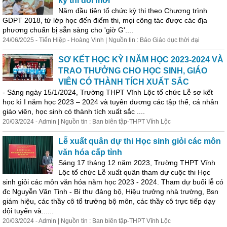
kỳ thi đổi mới
Năm đầu tiên tổ chức kỳ thi theo Chương trình
GDPT 2018, từ lớp học đến điểm thi, mọi công tác được các địa
phương chuẩn bị sẵn sàng cho 'giờ G'....
24/06/2025 - Tiến Hiệp - Hoàng Vinh | Nguồn tin : Báo Giáo dục thời đại
SƠ KẾT HỌC KỲ I NĂM HỌC 2023-2024 VÀ
TRAO THƯỞNG CHO HỌC SINH, GIÁO
VIÊN CÓ THÀNH TÍCH XUẤT SẮC
- Sáng ngày 15/1/2024, Trường THPT Vĩnh Lộc tổ chức Lễ sơ kết
học kì I năm học 2023 – 2024 và tuyên dương các tập thể, cá nhân
giáo viên, học sinh có thành tích xuất sắc ....
20/03/2024 - Admin | Nguồn tin : Ban biên tập-THPT Vĩnh Lộc
Lễ xuất quân dự thi Học sinh giỏi các môn
văn hóa cấp tỉnh
Sáng 17 tháng 12 năm 2023, Trường THPT Vĩnh
Lộc tổ chức Lễ xuất quân tham dự cuộc thi Học
sinh giỏi các môn văn hóa năm học 2023 - 2024. Tham dự buổi lễ có
đc Nguyễn Văn Tinh - Bí thư đảng bộ, Hiệu trưởng nhà trường, Bsn
giám hiệu, các thầy cô tổ trưởng bộ môn, các thầy cô trực tiếp dạy
đội tuyển và......
20/03/2024 - Admin | Nguồn tin : Ban biên tập-THPT Vĩnh Lộc