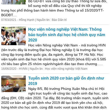
Bộ GD-ĐT vừa công bố Dự thảo Thông tư sửa đổi,
bổ sung một số điều của Quy chế thi tốt nghiệp
trung học phổ thông ban hành kèm theo Thông tư số 15/2020/TT-
BGDĐT....
07/03/2021 - Hồng Hạnh | Nguồn tin : Báo Dân trí
Học viện nông nghiệp Việt Nam: Thông
báo tuyển sinh đại học hệ chính quy năm
2020
Học viện Nông nghiệp Việt Nam - mã trường HVN
(tên trước đây là trường Đại học Nông nghiệp I) là trường đại học
công lập trọng điểm quốc gia, đa ngành, đóng tại TP. Hà Nội. Học
viện tuyển sinh đại học hệ chính quy năm 2020 (khoá 65) với 5.585
chỉ tiêu bao gồm 25 nhóm ngành/ngành đào tạo theo chương......
16/06/2020 - HVNN | Nguồn tin : Học viện nông nghiệp Việt Nam
Tuyển sinh 2020 cơ bản giữ ổn định như
2019
Ngày 8/5, Bộ trưởng Phùng Xuân Nhạ chủ trì Hội
nghị trực tuyến về công tác tuyển sinh đại học, cao
đẳng (ĐH, CĐ) năm 2020. Tại đây, Bộ trưởng nhấn mạnh, tuyển sinh
2020 cơ bản sẽ giữ ổn định như 2019 để tạo bình yên cho xã hội,
hứng khởi cho học sinh, cùng đất nước vượt qua khó khăn thời dịch